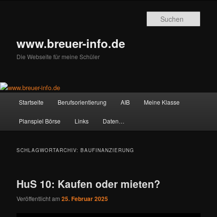
Zum
Zum
primären
sekundären
Such
Inhalt
Inhalt
springen
springen
www.breuer-info.de
Die Webseite für meine Schüler
Hauptmenü
Startseite
Berufsorientierung
AIB
Meine Klasse
Planspiel Börse
Links
Daten…
SCHLAGWORTARCHIV:
BAUFINANZIERUNG
HuS 10: Kaufen oder mieten?
Veröffentlicht am
25. Februar 2025