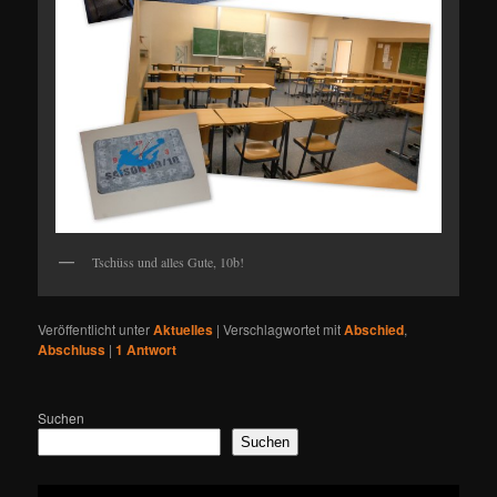
Tschüss und alles Gute, 10b!
Veröffentlicht unter
Aktuelles
|
Verschlagwortet mit
Abschied
,
Abschluss
|
1
Antwort
Suchen
Suchen