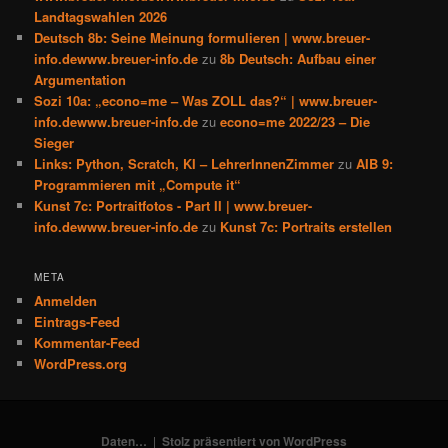
Landtagswahlen 2026
Deutsch 8b: Seine Meinung formulieren | www.breuer-
info.dewww.breuer-info.de
zu
8b Deutsch: Aufbau einer
Argumentation
Sozi 10a: „econo=me – Was ZOLL das?“ | www.breuer-
info.dewww.breuer-info.de
zu
econo=me 2022/23 – Die
Sieger
Links: Python, Scratch, KI – LehrerInnenZimmer
zu
AIB 9:
Programmieren mit „Compute it“
Kunst 7c: Portraitfotos - Part II | www.breuer-
info.dewww.breuer-info.de
zu
Kunst 7c: Portraits erstellen
META
Anmelden
Eintrags-Feed
Kommentar-Feed
WordPress.org
Daten…
Stolz präsentiert von WordPress