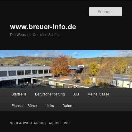
Zum
Zum
primären
sekundären
Such
Inhalt
Inhalt
springen
springen
www.breuer-info.de
Die Webseite für meine Schüler
Hauptmenü
Startseite
Berufsorientierung
AIB
Meine Klasse
Planspiel Börse
Links
Daten…
SCHLAGWORTARCHIV:
ABSCHLUSS