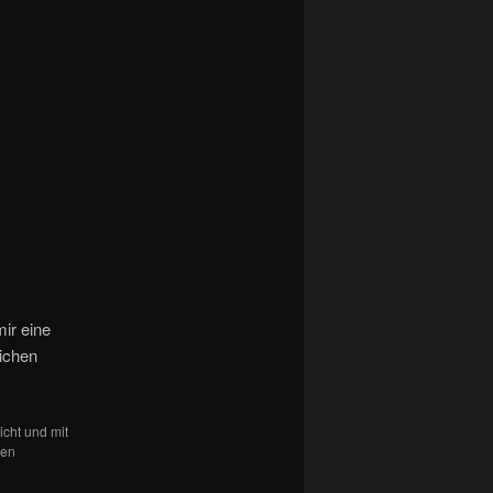
mir eine
lichen
icht und mit
den