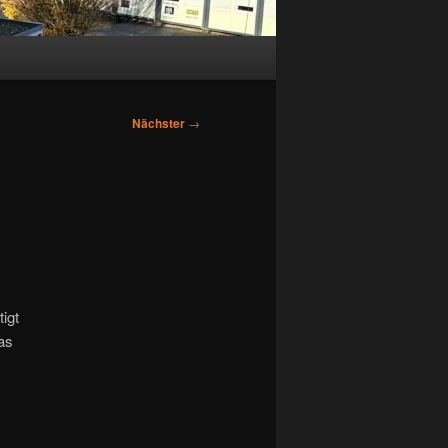
Nächster
→
igt
as