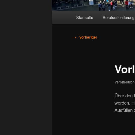
Hauptmenü
Startseite
Berufsorientierung
Beitragsnavigation
←
Vorheriger
Vor
Veröffentlic
Über den P
werden. Hie
Ausfüllen 