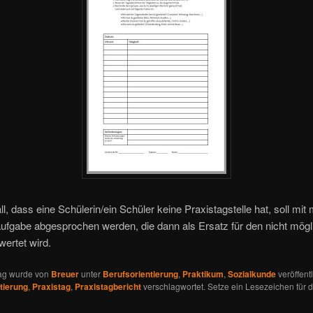
ll, dass eine Schülerin/ein Schüler keine Praxistagstelle hat, soll mit 
aufgabe abgesprochen werden, die dann als Ersatz für den nicht mög
wertet wird.
rag wurde von
Breuer
unter
Berufsorientierung
,
Praktikum
,
Sozialkunde
veröffentl
tierung
,
Praxistag
,
Praxistagbericht
verschlagwortet. Setze ein Lesezeichen für 