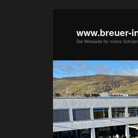
Zum
primären
Inhalt
www.breuer-in
springen
Die Webseite für meine Schüler