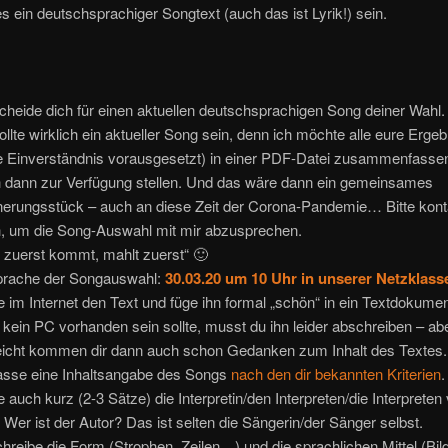
es ein deutschsprachiger Songtext (auch das ist Lyrik!) sein.
cheide dich für einen aktuellen deutschsprachigen Song deiner Wahl.
ollte wirklich ein aktueller Song sein, denn ich möchte alle eure Erge
e Einverständnis vorausgesetzt) in einer PDF-Datei zusammenfasse
 dann zur Verfügung stellen. Und das wäre dann ein gemeinsames
nerungsstück – auch an diese Zeit der Corona-Pandemie… Bitte konta
, um die Song-Auswahl mit mir abzusprechen.
 zuerst kommt, mahlt zuerst“ 🙂
rache der Songauswahl:
30.03.20 um 10 Uhr in unserer Netzklass
e im Internet den Text und füge ihn formal „schön“ in ein Textdokumen
s kein PC vorhanden sein sollte, musst du ihn leider abschreiben – ab
leicht kommen dir dann auch schon Gedanken zum Inhalt des Textes.
asse eine Inhaltsangabe des Songs
nach den dir bekannten Kriterien
.
le auch kurz (2-3 Sätze) die Interpretin/den Interpreten/die Interpreten 
 Wer ist der Autor? Das ist selten die Sängerin/der Sänger selbst.
hreibe die Form (Strophen, Zeilen…) und die sprachlichen Mittel (Bild