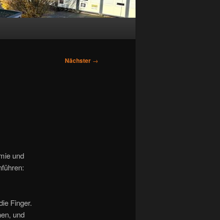
Nächster
→
emie und
nführen:
die Finger.
hen, und