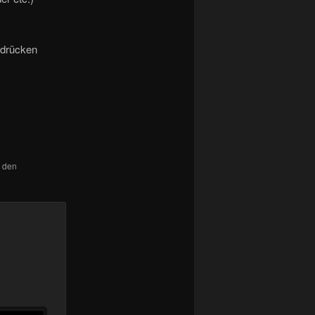
sdrücken
r den