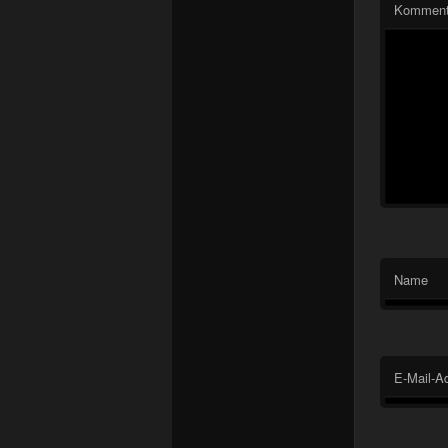
Komment
Name
E-Mail-A