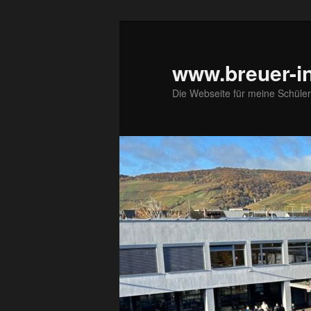
Zum
primären
Inhalt
www.breuer-in
springen
Die Webseite für meine Schüler