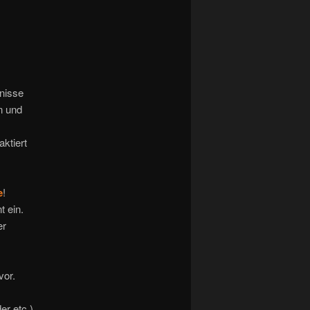
bnisse
n und
ktiert
e
!
t ein.
er
vor.
er etc.)