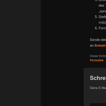
des 
„spra
Stel
möch
Form
Sende dei
an
breuer
Dieser Eint
Permalink
.
Schre
Deine E-Mai