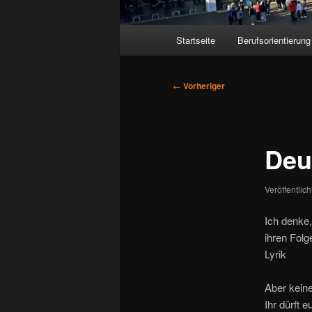
Hauptmenü
Startseite
Berufsorientierung
Beitragsnavigation
←
Vorheriger
Deu
Veröffentlic
Ich denke
ihren Folg
Lyrik
Aber keine
Ihr dürft 