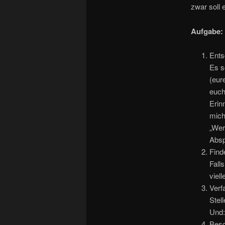
zwar soll 
Aufgabe:
Ents
Es s
(eur
euch
Erin
mich
„Wer
Absp
Find
Fall
viel
Verf
Stel
Und:
Besc