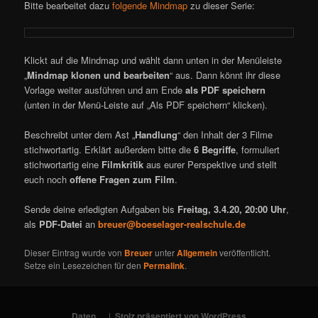
Bitte bearbeitet dazu
folgende Mindmap
zu dieser Serie:
Klickt auf die Mindmap und wählt dann unten in der Menüleiste
„
Mindmap klonen und bearbeiten
“ aus. Dann könnt ihr diese
Vorlage weiter ausführen und am Ende
als PDF speichern
(unten in der Menü-Leiste auf „Als PDF speichern“ klicken).
Beschreibt unter dem Ast „
Handlung
“ den Inhalt der 3 Filme
stichwortartig. Erklärt außerdem bitte die
6 Begriffe
, formuliert
stichwortartig eine
Filmkritik
aus eurer Perspektive und stellt
euch noch
offene Fragen zum Film
.
Sende deine erledigten Aufgaben bis
Freitag, 3.4.20, 20:00 Uhr
,
als
PDF-Datei
an
breuer@boeselager-realschule.de
Dieser Eintrag wurde von
Breuer
unter
Allgemein
veröffentlicht.
Setze ein Lesezeichen für den
Permalink
.
Daten…
Stolz präsentiert von WordPress