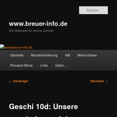
Zum
primären
Such
Inhalt
springen
www.breuer-info.de
Die Webseite für meine Schüler
Hauptmenü
Startseite
Berufsorientierung
AIB
Meine Klasse
Planspiel Börse
Links
Daten…
Beitragsnavigation
←
Vorheriger
Nächster
→
Geschi 10d: Unsere