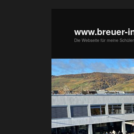
Zum
primären
Inhalt
www.breuer-in
springen
Die Webseite für meine Schüler