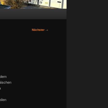
Nächster
→
r dem
päischen
a
ilen