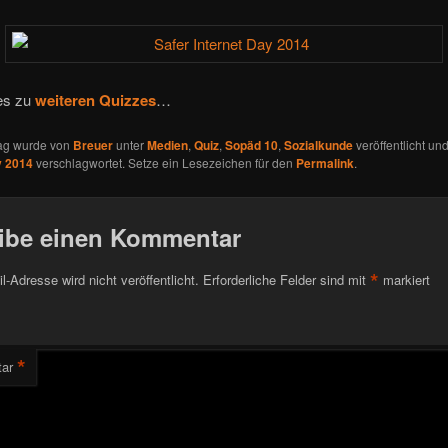
 es zu
weiteren Quizzes
…
rag wurde von
Breuer
unter
Medien
,
Quiz
,
Sopäd 10
,
Sozialkunde
veröffentlicht un
y 2014
verschlagwortet. Setze ein Lesezeichen für den
Permalink
.
ibe einen Kommentar
*
l-Adresse wird nicht veröffentlicht.
Erforderliche Felder sind mit
markiert
*
ar