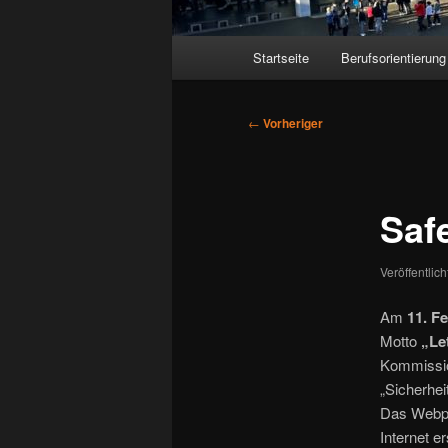
Hauptmenü
Startseite
Berufsorientierung
Beitragsnavigation
←
Vorheriger
Saf
Veröffentlic
Am
11. F
Motto
„Let
Kommissio
„Sicherhei
Das Webpo
Internet er