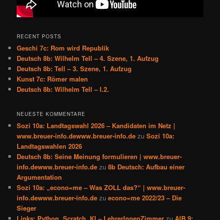
RECENT POSTS
Geschi 7c: Rom wird Republik
Deutsch 8b: Wilhelm Tell – 4. Szene, 1. Aufzug
Deutsch 8b: Tell – 3. Szene, 1. Aufzug
Kunst 7c: Römer malen
Deutsch 8b: Wilhelm Tell – I.2.
NEUESTE KOMMENTARE
Sozi 10a: Landtagswahl 2026 – Kandidaten im Netz |
www.breuer-info.dewww.breuer-info.de
zu
Sozi 10a:
Landtagswahlen 2026
Deutsch 8b: Seine Meinung formulieren | www.breuer-
info.dewww.breuer-info.de
zu
8b Deutsch: Aufbau einer
Argumentation
Sozi 10a: „econo=me – Was ZOLL das?“ | www.breuer-
info.dewww.breuer-info.de
zu
econo=me 2022/23 – Die
Sieger
Links: Python, Scratch, KI – LehrerInnenZimmer
zu
AIB 9: