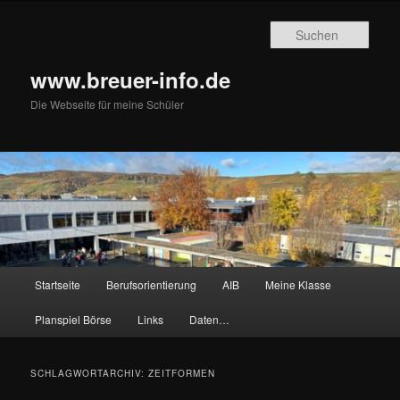
Zum
Zum
primären
sekundären
Such
Inhalt
Inhalt
springen
springen
www.breuer-info.de
Die Webseite für meine Schüler
Hauptmenü
Startseite
Berufsorientierung
AIB
Meine Klasse
Planspiel Börse
Links
Daten…
SCHLAGWORTARCHIV:
ZEITFORMEN