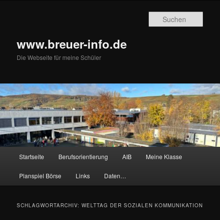
Zum
Zum
primären
sekundären
Such
Inhalt
Inhalt
springen
springen
www.breuer-info.de
Die Webseite für meine Schüler
Hauptmenü
Startseite
Berufsorientierung
AIB
Meine Klasse
Planspiel Börse
Links
Daten…
SCHLAGWORTARCHIV:
WELTTAG DER SOZIALEN KOMMUNIKATION