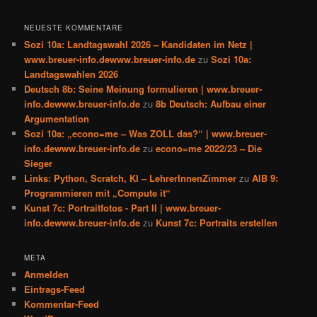
NEUESTE KOMMENTARE
Sozi 10a: Landtagswahl 2026 – Kandidaten im Netz |
www.breuer-info.dewww.breuer-info.de
zu
Sozi 10a:
Landtagswahlen 2026
Deutsch 8b: Seine Meinung formulieren | www.breuer-
info.dewww.breuer-info.de
zu
8b Deutsch: Aufbau einer
Argumentation
Sozi 10a: „econo=me – Was ZOLL das?“ | www.breuer-
info.dewww.breuer-info.de
zu
econo=me 2022/23 – Die
Sieger
Links: Python, Scratch, KI – LehrerInnenZimmer
zu
AIB 9:
Programmieren mit „Compute it“
Kunst 7c: Portraitfotos - Part II | www.breuer-
info.dewww.breuer-info.de
zu
Kunst 7c: Portraits erstellen
META
Anmelden
Eintrags-Feed
Kommentar-Feed