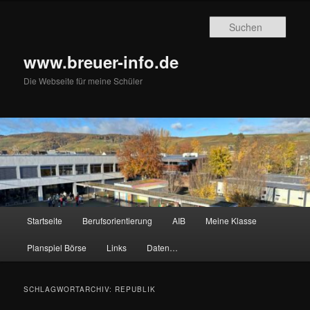
Zum
Zum
primären
sekundären
Such
Inhalt
Inhalt
springen
springen
www.breuer-info.de
Die Webseite für meine Schüler
Hauptmenü
Startseite
Berufsorientierung
AIB
Meine Klasse
Planspiel Börse
Links
Daten…
SCHLAGWORTARCHIV:
REPUBLIK