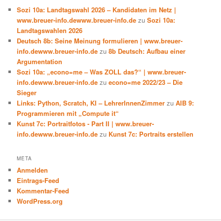
Sozi 10a: Landtagswahl 2026 – Kandidaten im Netz |
www.breuer-info.dewww.breuer-info.de
zu
Sozi 10a:
Landtagswahlen 2026
Deutsch 8b: Seine Meinung formulieren | www.breuer-
info.dewww.breuer-info.de
zu
8b Deutsch: Aufbau einer
Argumentation
Sozi 10a: „econo=me – Was ZOLL das?“ | www.breuer-
info.dewww.breuer-info.de
zu
econo=me 2022/23 – Die
Sieger
Links: Python, Scratch, KI – LehrerInnenZimmer
zu
AIB 9:
Programmieren mit „Compute it“
Kunst 7c: Portraitfotos - Part II | www.breuer-
info.dewww.breuer-info.de
zu
Kunst 7c: Portraits erstellen
META
Anmelden
Eintrags-Feed
Kommentar-Feed
WordPress.org