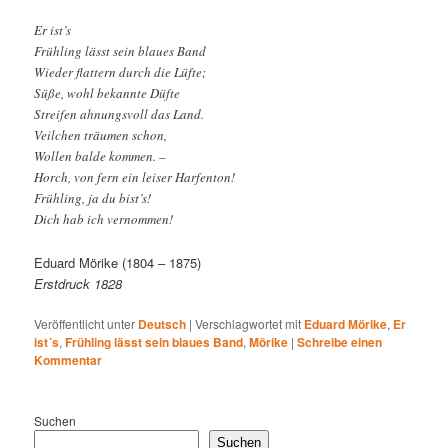
Er ist’s
Frühling lässt sein blaues Band
Wieder flattern durch die Lüfte;
Süße, wohl bekannte Düfte
Streifen ahnungsvoll das Land.
Veilchen träumen schon,
Wollen balde kommen. –
Horch, von fern ein leiser Harfenton!
Frühling, ja du bist’s!
Dich hab ich vernommen!
Eduard Mörike (1804 – 1875)
Erstdruck 1828
Veröffentlicht unter
Deutsch
|
Verschlagwortet mit
Eduard Mörike
,
Er
ist´s
,
Frühling lässt sein blaues Band
,
Mörike
|
Schreibe einen
Kommentar
Suchen
Suchen