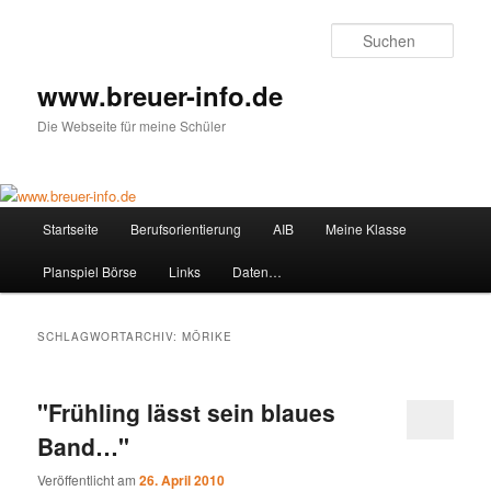
Zum
Zum
primären
sekundären
Such
Inhalt
Inhalt
springen
springen
www.breuer-info.de
Die Webseite für meine Schüler
Hauptmenü
Startseite
Berufsorientierung
AIB
Meine Klasse
Planspiel Börse
Links
Daten…
SCHLAGWORTARCHIV:
MÖRIKE
"Frühling lässt sein blaues
Band…"
Veröffentlicht am
26. April 2010