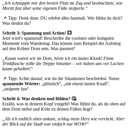
„Ich schnappte mir den besten Platz im Zug und beobachtete, wie
Moritz fast über seine eigenen Füße stolperte.“
📌 Tipp: Denk dran: DU erlebst alles hautnah. Wie fühlst du dich?
Was denkst du?
Schritt 3: Spannung und Action! 💥
Jetzt wird’s spannend! Beschreibe die coolsten oder lustigsten
Momente vom Wandertag. Das könnte zum Beispiel der Aufstieg
auf den Kölner Dom sein. Was passiert?
„Kaum waren wir im Dom, hörte ich ein lautes Klonk! Finns
Trinkflasche rollte die Treppe hinunter – wir haben uns vor Lachen
kaum gehalten!“
📌 Tipp: Achte darauf, wie du die Situationen beschreibst. Nutze
spannende Wörter:
„plötzlich“, „mit einem lauten Knall“,
„stolperte fast“.
Schritt 4: Was denken und fühlen? 🤔
Erzähl, was in deinem Kopf vorgeht! Was fühlst du, als du oben auf
dem Dom stehst und Köln zu deinen Füßen liegt?
„Als ich endlich oben ankam, schlug mein Herz wie verrückt. Aber
der Blick auf die Stadt war einfach nur WOW!“