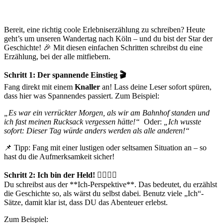
Bereit, eine richtig coole Erlebniserzählung zu schreiben? Heute
geht’s um unseren Wandertag nach Köln – und du bist der Star der
Geschichte! 🎉 Mit diesen einfachen Schritten schreibst du eine
Erzählung, bei der alle mitfiebern.
Schritt 1: Der spannende Einstieg 🎬
Fang direkt mit einem
Knaller
an! Lass deine Leser sofort spüren,
dass hier was Spannendes passiert. Zum Beispiel:
„Es war ein verrückter Morgen, als wir am Bahnhof standen und
ich fast meinen Rucksack vergessen hätte!“
Oder:
„Ich wusste
sofort: Dieser Tag würde anders werden als alle anderen!“
📌 Tipp: Fang mit einer lustigen oder seltsamen Situation an – so
hast du die Aufmerksamkeit sicher!
Schritt 2: Ich bin der Held! 🦸‍♂️🦸‍♀️
Du schreibst aus der **Ich-Perspektive**. Das bedeutet, du erzählst
die Geschichte so, als wärst du selbst dabei. Benutz viele „Ich“-
Sätze, damit klar ist, dass DU das Abenteuer erlebst.
Zum Beispiel: