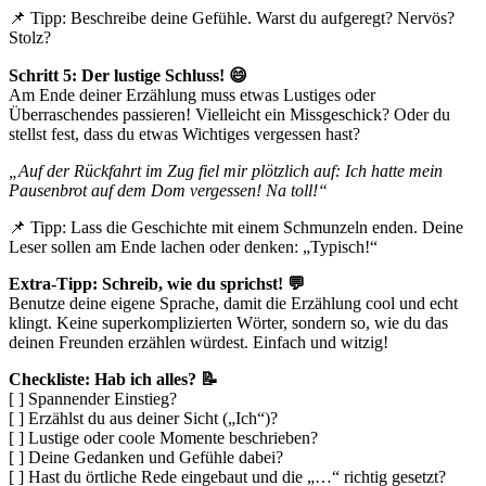
📌 Tipp: Beschreibe deine Gefühle. Warst du aufgeregt? Nervös?
Stolz?
Schritt 5: Der lustige Schluss! 😄
Am Ende deiner Erzählung muss etwas Lustiges oder
Überraschendes passieren! Vielleicht ein Missgeschick? Oder du
stellst fest, dass du etwas Wichtiges vergessen hast?
„Auf der Rückfahrt im Zug fiel mir plötzlich auf: Ich hatte mein
Pausenbrot auf dem Dom vergessen! Na toll!“
📌 Tipp: Lass die Geschichte mit einem Schmunzeln enden. Deine
Leser sollen am Ende lachen oder denken: „Typisch!“
Extra-Tipp: Schreib, wie du sprichst! 💬
Benutze deine eigene Sprache, damit die Erzählung cool und echt
klingt. Keine superkomplizierten Wörter, sondern so, wie du das
deinen Freunden erzählen würdest. Einfach und witzig!
Checkliste: Hab ich alles? 📝
[ ] Spannender Einstieg?
[ ] Erzählst du aus deiner Sicht („Ich“)?
[ ] Lustige oder coole Momente beschrieben?
[ ] Deine Gedanken und Gefühle dabei?
[ ] Hast du örtliche Rede eingebaut und die „…“ richtig gesetzt?