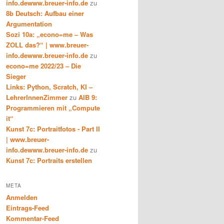
info.dewww.breuer-info.de
zu
8b Deutsch: Aufbau einer
Argumentation
Sozi 10a: „econo=me – Was
ZOLL das?“ | www.breuer-
info.dewww.breuer-info.de
zu
econo=me 2022/23 – Die
Sieger
Links: Python, Scratch, KI –
LehrerInnenZimmer
zu
AIB 9:
Programmieren mit „Compute
it“
Kunst 7c: Portraitfotos - Part II
| www.breuer-
info.dewww.breuer-info.de
zu
Kunst 7c: Portraits erstellen
META
Anmelden
Eintrags-Feed
Kommentar-Feed