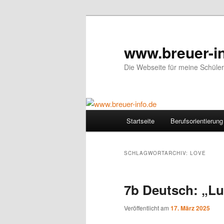
Zum
Zum
primären
sekundären
Inhalt
Inhalt
www.breuer-in
springen
springen
Die Webseite für meine Schüler
Hauptmenü
Startseite
Berufsorientierung
SCHLAGWORTARCHIV:
LOVE
7b Deutsch: „Lu
Veröffentlicht am
17. März 2025