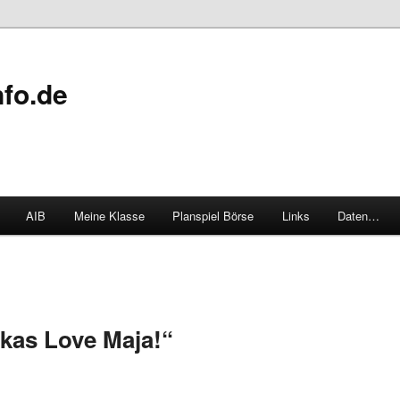
fo.de
AIB
Meine Klasse
Planspiel Börse
Links
Daten…
kas Love Maja!“