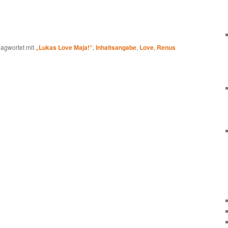
lagwortet mit
„Lukas Love Maja!“
,
Inhaltsangabe
,
Love
,
Renus