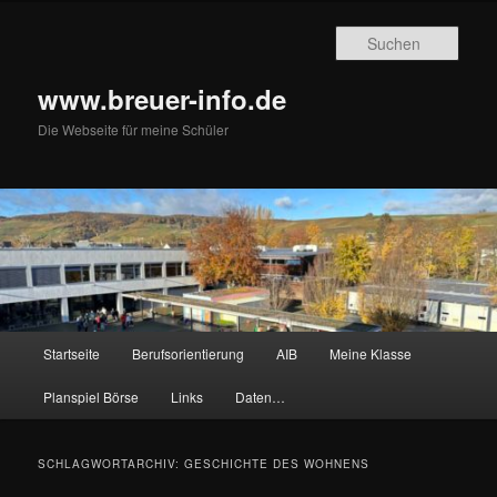
Zum
Zum
primären
sekundären
Such
Inhalt
Inhalt
springen
springen
www.breuer-info.de
Die Webseite für meine Schüler
Hauptmenü
Startseite
Berufsorientierung
AIB
Meine Klasse
Planspiel Börse
Links
Daten…
SCHLAGWORTARCHIV:
GESCHICHTE DES WOHNENS