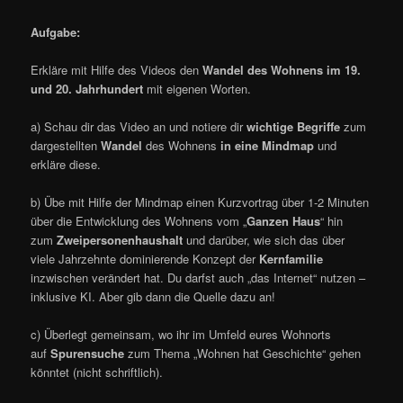
Aufgabe:
Erkläre mit Hilfe des Videos den
Wandel des Wohnens im 19.
und 20. Jahrhundert
mit eigenen Worten.
a) Schau dir das Video an und notiere dir
wichtige Begriffe
zum
dargestellten
Wandel
des Wohnens
in eine Mindmap
und
erkläre diese.
b) Übe mit Hilfe der Mindmap einen Kurzvortrag über 1-2 Minuten
über die Entwicklung des Wohnens vom „
Ganzen Haus
“ hin
zum
Zweipersonenhaushalt
und darüber, wie sich das über
viele Jahrzehnte dominierende Konzept der
Kernfamilie
inzwischen verändert hat. Du darfst auch „das Internet“ nutzen –
inklusive KI. Aber gib dann die Quelle dazu an!
c) Überlegt gemeinsam, wo ihr im Umfeld eures Wohnorts
auf
Spurensuche
zum Thema „Wohnen hat Geschichte“ gehen
könntet (nicht schriftlich).