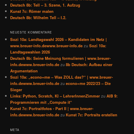
Deutsch 8b: Tell – 3. Szene, 1. Aufzug
Kunst 7c: Römer malen
Deutsch 8b: Wilhelm Tell – I.2.
NEUESTE KOMMENTARE
Sozi 10a: Landtagswahl 2026 – Kandidaten im Netz |
www.breuer-info.dewww.breuer-info.de
zu
Sozi 10a:
Landtagswahlen 2026
Deutsch 8b: Seine Meinung formulieren | www.breuer-
info.dewww.breuer-info.de
zu
8b Deutsch: Aufbau einer
Argumentation
Sozi 10a: „econo=me – Was ZOLL das?“ | www.breuer-
info.dewww.breuer-info.de
zu
econo=me 2022/23 – Die
Sieger
Links: Python, Scratch, KI – LehrerInnenZimmer
zu
AIB 9:
Programmieren mit „Compute it“
Kunst 7c: Portraitfotos - Part II | www.breuer-
info.dewww.breuer-info.de
zu
Kunst 7c: Portraits erstellen
META