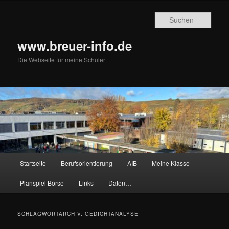
Zum
Zum
primären
sekundären
Such
Inhalt
Inhalt
springen
springen
www.breuer-info.de
Die Webseite für meine Schüler
Hauptmenü
Startseite
Berufsorientierung
AIB
Meine Klasse
Planspiel Börse
Links
Daten…
SCHLAGWORTARCHIV:
GEDICHTANALYSE