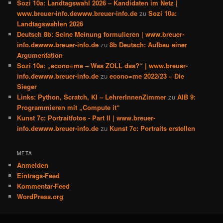
Sozi 10a: Landtagswahl 2026 – Kandidaten im Netz |
www.breuer-info.dewww.breuer-info.de
zu
Sozi 10a:
Landtagswahlen 2026
Deutsch 8b: Seine Meinung formulieren | www.breuer-
info.dewww.breuer-info.de
zu
8b Deutsch: Aufbau einer
Argumentation
Sozi 10a: „econo=me – Was ZOLL das?“ | www.breuer-
info.dewww.breuer-info.de
zu
econo=me 2022/23 – Die
Sieger
Links: Python, Scratch, KI – LehrerInnenZimmer
zu
AIB 9:
Programmieren mit „Compute it“
Kunst 7c: Portraitfotos - Part II | www.breuer-
info.dewww.breuer-info.de
zu
Kunst 7c: Portraits erstellen
META
Anmelden
Eintrags-Feed
Kommentar-Feed
WordPress.org