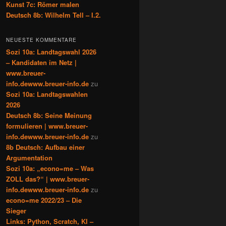
Kunst 7c: Römer malen
Deutsch 8b: Wilhelm Tell – I.2.
NEUESTE KOMMENTARE
Sozi 10a: Landtagswahl 2026
– Kandidaten im Netz |
www.breuer-
info.dewww.breuer-info.de
zu
Sozi 10a: Landtagswahlen
2026
Deutsch 8b: Seine Meinung
formulieren | www.breuer-
info.dewww.breuer-info.de
zu
8b Deutsch: Aufbau einer
Argumentation
Sozi 10a: „econo=me – Was
ZOLL das?“ | www.breuer-
info.dewww.breuer-info.de
zu
econo=me 2022/23 – Die
Sieger
Links: Python, Scratch, KI –