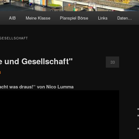
AIB
Meine Klasse
Planspiel Börse
Links
Daten…
GESELLSCHAFT
 und Gesellschaft"
33
4
acht was draus!“ von Nico Lumma