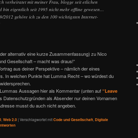
ch verheiratet mit meiner Frau, blogge seit etlichen
 bin eigentlich seit 1995 nicht mehr offline gewesen…
9/2012 gehöre ich zu den 100 wichtigsten Internet-
“
oder alternativ eine kurze Zusammenfassung) zu Nico
nd Gesellschaft – macht was draus!“
rag aus deiner Perspektive – nämlich der eines
rs. In welchen Punkte hat Lumma Recht – wo würdest du
 widersprechen.
 Lummas Aussagen hier als Kommentar (unten auf
“Leave
aus Datenschutzgründen als Absender nur deinen Vornamen
-Adresse musst du auch nicht angeben.
0
,
Web 2.0
|
Verschlagwortet mit
Code und Gesellschaft
,
Digitale
ntworten