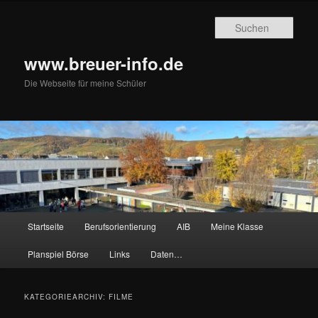
Zum
Zum
primären
sekundären
Such
Inhalt
Inhalt
springen
springen
www.breuer-info.de
Die Webseite für meine Schüler
Hauptmenü
Startseite
Berufsorientierung
AIB
Meine Klasse
Planspiel Börse
Links
Daten…
KATEGORIEARCHIV:
FILME