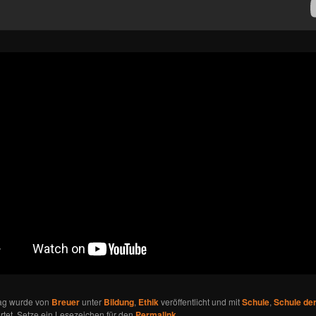
rag wurde von
Breuer
unter
Bildung
,
Ethik
veröffentlicht und mit
Schule
,
Schule der
tet. Setze ein Lesezeichen für den
Permalink
.