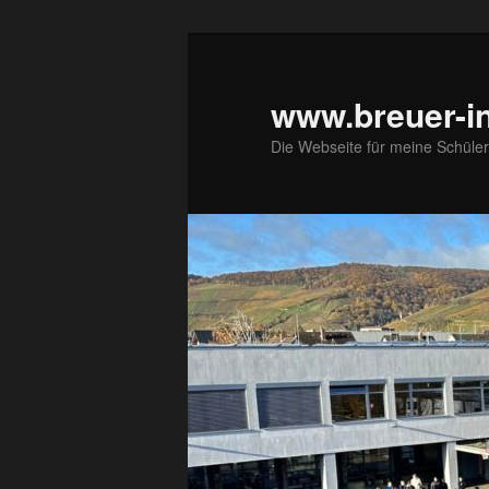
Zum
primären
Inhalt
www.breuer-in
springen
Die Webseite für meine Schüler