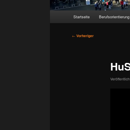
Hauptmenü
Startseite
Berufsorientierung
Beitragsnavigation
←
Vorheriger
HuS
Veröffentlic