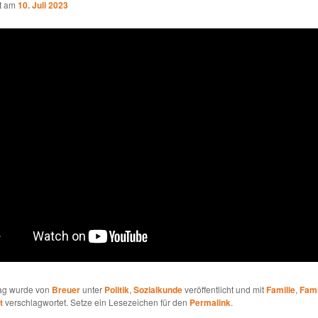
ht am
10. Juli 2023
rag wurde von
Breuer
unter
Politik
,
Sozialkunde
veröffentlicht und mit
Familie
,
Fami
t
verschlagwortet. Setze ein Lesezeichen für den
Permalink
.