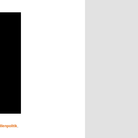
lienpolitik
,