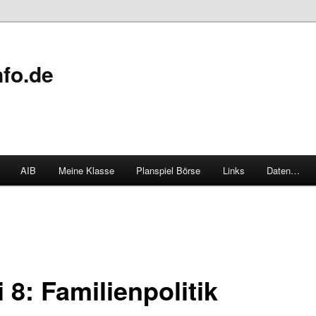
fo.de
AIB
Meine Klasse
Planspiel Börse
Links
Daten…
 8: Familienpolitik