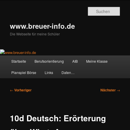
Zum
primären
Such
Inhalt
springen
www.breuer-info.de
Die Webseite für meine Schüler
Hauptmenü
Startseite
Berufsorientierung
AIB
Meine Klasse
Planspiel Börse
Links
Daten…
Beitragsnavigation
←
Vorheriger
Nächster
→
10d Deutsch: Erörterung