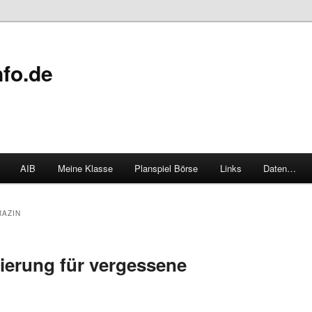
fo.de
AIB
Meine Klasse
Planspiel Börse
Links
Daten…
RAZIN
ierung für vergessene