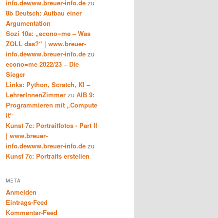
info.dewww.breuer-info.de
zu
8b Deutsch: Aufbau einer
Argumentation
Sozi 10a: „econo=me – Was
ZOLL das?“ | www.breuer-
info.dewww.breuer-info.de
zu
econo=me 2022/23 – Die
Sieger
Links: Python, Scratch, KI –
LehrerInnenZimmer
zu
AIB 9:
Programmieren mit „Compute
it“
Kunst 7c: Portraitfotos - Part II
| www.breuer-
info.dewww.breuer-info.de
zu
Kunst 7c: Portraits erstellen
META
Anmelden
Eintrags-Feed
Kommentar-Feed