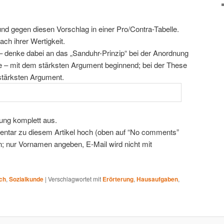
d gegen diesen Vorschlag in einer Pro/Contra-Tabelle.
ch ihrer Wertigkeit.
 – denke dabei an das „Sanduhr-Prinzip“ bei der Anordnung
e – mit dem stärksten Argument beginnend; bei der These
tärksten Argument.
ung komplett aus.
ntar zu diesem Artikel hoch (oben auf “No comments”
; nur Vornamen angeben, E-Mail wird nicht mit
ch
,
Sozialkunde
|
Verschlagwortet mit
Erörterung
,
Hausaufgaben
,