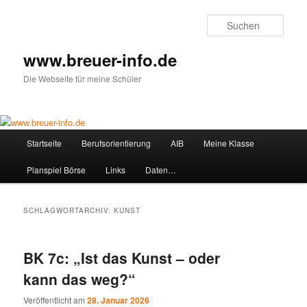
Zum
Zum
primären
sekundären
Such
Inhalt
Inhalt
springen
springen
www.breuer-info.de
Die Webseite für meine Schüler
Hauptmenü
Startseite
Berufsorientierung
AIB
Meine Klasse
Planspiel Börse
Links
Daten…
SCHLAGWORTARCHIV:
KUNST
BK 7c: „Ist das Kunst – oder
kann das weg?“
Veröffentlicht am
28. Januar 2026