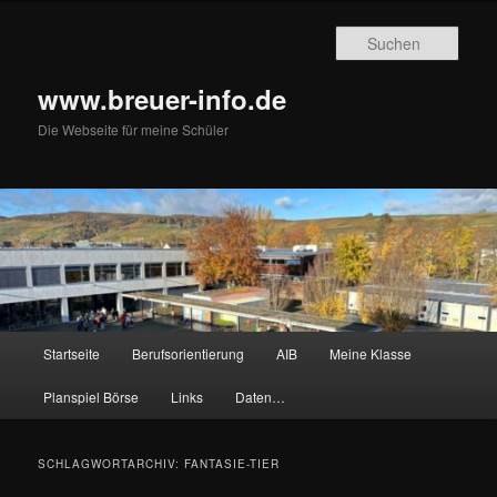
Zum
Zum
primären
sekundären
Such
Inhalt
Inhalt
springen
springen
www.breuer-info.de
Die Webseite für meine Schüler
Hauptmenü
Startseite
Berufsorientierung
AIB
Meine Klasse
Planspiel Börse
Links
Daten…
SCHLAGWORTARCHIV:
FANTASIE-TIER