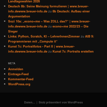
Landtagswahlen 2026
Deutsch 8b: Seine Meinung formulieren | www.breuer-
info.dewww.breuer-info.de
zu
8b Deutsch: Aufbau einer
Argumentation
Sozi 10a: „econo=me – Was ZOLL das?“ | www.breuer-
info.dewww.breuer-info.de
zu
econo=me 2022/23 – Die
Sieger
Links: Python, Scratch, KI – LehrerInnenZimmer
zu
AIB 9:
Programmieren mit „Compute it“
Kunst 7c: Portraitfotos - Part II | www.breuer-
info.dewww.breuer-info.de
zu
Kunst 7c: Portraits erstellen
META
Anmelden
Eintrags-Feed
Kommentar-Feed
WordPress.org
Daten…
Stolz präsentiert von WordPress