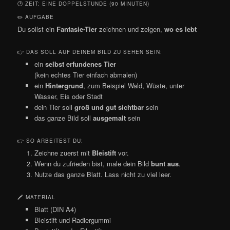
🕒 ZEIT: EINE DOPPELSTUNDE (90 MINUTEN)
✏️ AUFGABE
Du sollst ein
Fantasie-Tier
zeichnen und zeigen,
wo es lebt
👉 DAS SOLL AUF DEINEM BILD ZU SEHEN SEIN:
ein
selbst erfundenes Tier
(kein echtes Tier einfach abmalen)
ein
Hintergrund
, zum Beispiel Wald, Wüste, unter
Wasser, Eis oder Stadt
dein Tier soll
groß und gut sichtbar
sein
das ganze Bild soll
ausgemalt
sein
👉 SO ARBEITEST DU:
Zeichne zuerst mit
Bleistift
vor.
Wenn du zufrieden bist, male dein Bild
bunt aus
.
Nutze das ganze Blatt. Lass nicht zu viel leer.
🖍 MATERIAL
Blatt (DIN A4)
Bleistift und Radiergummi