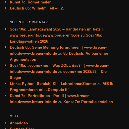
Kunst 7c: Römer malen
Deutsch 8b: Wilhelm Tell – I.2.
NEUESTE KOMMENTARE
Sozi 10a: Landtagswahl 2026 – Kandidaten im Netz |
www.breuer-info.dewww.breuer-info.de
zu
Sozi 10a:
Landtagswahlen 2026
Deutsch 8b: Seine Meinung formulieren | www.breuer-
info.dewww.breuer-info.de
zu
8b Deutsch: Aufbau einer
Argumentation
Sozi 10a: „econo=me – Was ZOLL das?“ | www.breuer-
info.dewww.breuer-info.de
zu
econo=me 2022/23 – Die
Sieger
Links: Python, Scratch, KI – LehrerInnenZimmer
zu
AIB 9:
Programmieren mit „Compute it“
Kunst 7c: Portraitfotos - Part II | www.breuer-
info.dewww.breuer-info.de
zu
Kunst 7c: Portraits erstellen
META
Anmelden
Eintrags-Feed