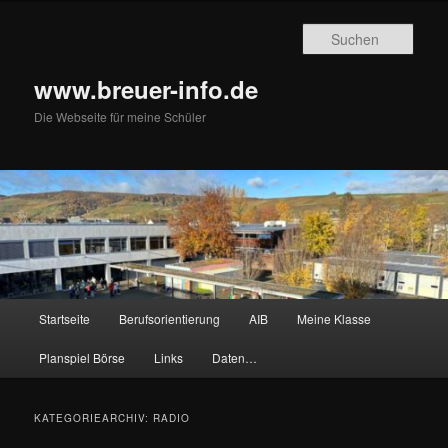
Zum
Zum
primären
sekundären
Such
Inhalt
Inhalt
springen
springen
www.breuer-info.de
Die Webseite für meine Schüler
Hauptmenü
Startseite
Berufsorientierung
AIB
Meine Klasse
Planspiel Börse
Links
Daten…
KATEGORIEARCHIV:
RADIO