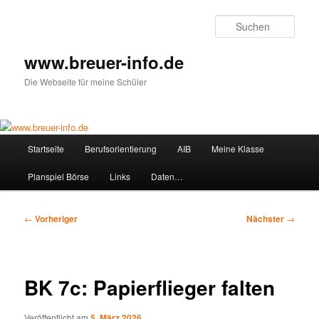
Zum
primären
Such
Inhalt
springen
www.breuer-info.de
Die Webseite für meine Schüler
Hauptmenü
Startseite
Berufsorientierung
AIB
Meine Klasse
Planspiel Börse
Links
Daten…
Beitragsnavigation
←
Vorheriger
Nächster
→
BK 7c: Papierflieger falten
Veröffentlicht am
5. März 2026