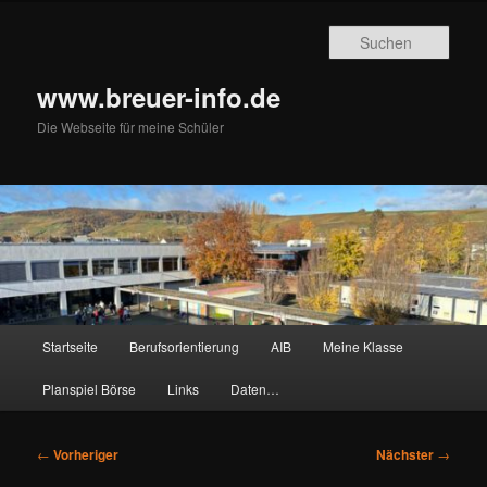
Zum
primären
Such
Inhalt
springen
www.breuer-info.de
Die Webseite für meine Schüler
Hauptmenü
Startseite
Berufsorientierung
AIB
Meine Klasse
Planspiel Börse
Links
Daten…
Beitragsnavigation
←
Vorheriger
Nächster
→