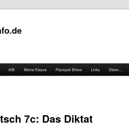
fo.de
AIB
Meine Klasse
Planspiel Börse
Links
Daten…
tsch 7c: Das Diktat