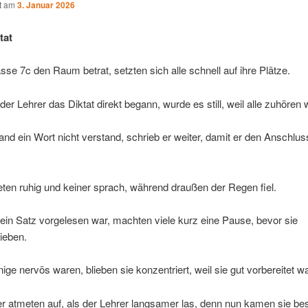
ht am
3. Januar 2026
tat
asse 7c den Raum betrat, setzten sich alle schnell auf ihre Plätze.
r Lehrer das Diktat direkt begann, wurde es still, weil alle zuhören w
d ein Wort nicht verstand, schrieb er weiter, damit er den Anschlus
teten ruhig und keiner sprach, während draußen der Regen fiel.
in Satz vorgelesen war, machten viele kurz eine Pause, bevor sie
ieben.
ige nervös waren, blieben sie konzentriert, weil sie gut vorbereitet w
r atmeten auf, als der Lehrer langsamer las, denn nun kamen sie bes