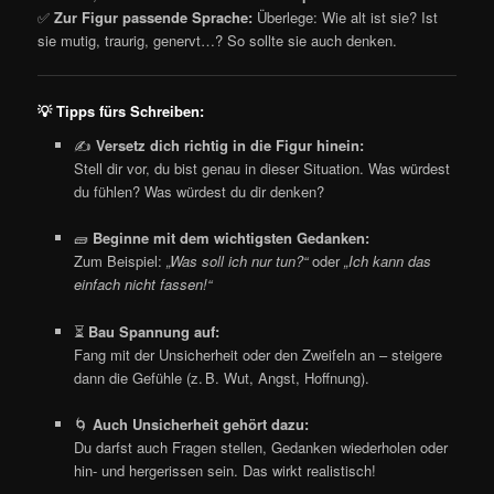
✅
Zur Figur passende Sprache:
Überlege: Wie alt ist sie? Ist
sie mutig, traurig, genervt…? So sollte sie auch denken.
💡
Tipps fürs Schreiben:
✍️
Versetz dich richtig in die Figur hinein:
Stell dir vor, du bist genau in dieser Situation. Was würdest
du fühlen? Was würdest du dir denken?
🧱
Beginne mit dem wichtigsten Gedanken:
Zum Beispiel:
„Was soll ich nur tun?“
oder
„Ich kann das
einfach nicht fassen!“
⏳
Bau Spannung auf:
Fang mit der Unsicherheit oder den Zweifeln an – steigere
dann die Gefühle (z. B. Wut, Angst, Hoffnung).
🌀
Auch Unsicherheit gehört dazu:
Du darfst auch Fragen stellen, Gedanken wiederholen oder
hin- und hergerissen sein. Das wirkt realistisch!