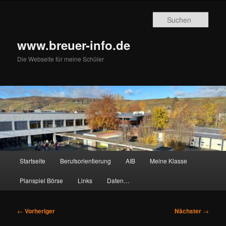
Zum
primären
Such
Inhalt
springen
www.breuer-info.de
Die Webseite für meine Schüler
Hauptmenü
Startseite
Berufsorientierung
AIB
Meine Klasse
Planspiel Börse
Links
Daten…
Beitragsnavigation
←
Vorheriger
Nächster
→