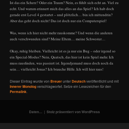
Ist das ein Scherz? Oder ein Traum? Nein, es fühlt sich echt an. Viel zu
echt. Und warum erinnert mich das alles an das Spiel? Ich hab doch
gerade erst Level 4 gestartet – und plötzlich… bin ich mittendrin?
Aber das geht doch nicht! Das ist doch nur ein Computerspiel!
Was, wenn ich hier nicht mehr rauskomme? Und wenn die anderen
auch verschwunden sind? Meine Eltern… meine Schwester…
Okay, ruhig bleiben. Vielleicht ist es ja nur ein Bug – oder irgend so
ein Special-Modus? Nein, Quatsch, das hier ist kein Spiel mehr. Ich
muss rausfinden, was passiert ist. Irgendjemand muss doch noch da
sein… vielleicht Jonas? Ich brauche Hilfe. Ich will hier raus!
Dieser Eintrag wurde von
Breuer
unter
Deutsch
veröffentlicht und mit
Innerer Monolog
verschlagwortet. Setze ein Lesezeichen für den
Permalink
.
Daten…
Stolz präsentiert von WordPress