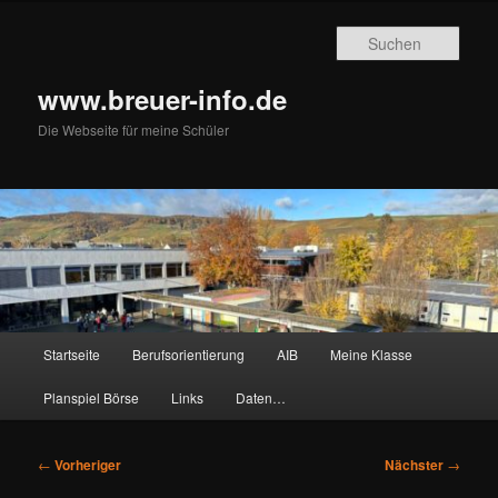
Zum
primären
Such
Inhalt
springen
www.breuer-info.de
Die Webseite für meine Schüler
Hauptmenü
Startseite
Berufsorientierung
AIB
Meine Klasse
Planspiel Börse
Links
Daten…
Beitragsnavigation
←
Vorheriger
Nächster
→