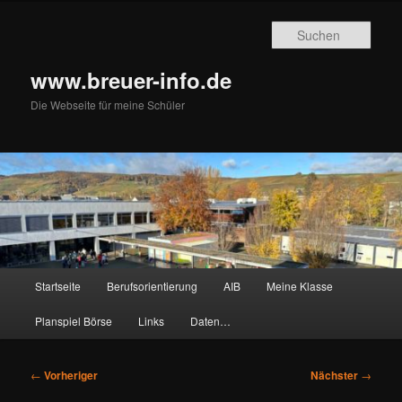
Zum
primären
Such
Inhalt
springen
www.breuer-info.de
Die Webseite für meine Schüler
Hauptmenü
Startseite
Berufsorientierung
AIB
Meine Klasse
Planspiel Börse
Links
Daten…
Beitragsnavigation
←
Vorheriger
Nächster
→