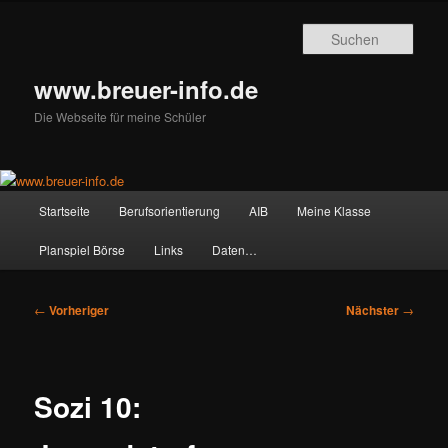
Zum
primären
Such
Inhalt
springen
www.breuer-info.de
Die Webseite für meine Schüler
Hauptmenü
Startseite
Berufsorientierung
AIB
Meine Klasse
Planspiel Börse
Links
Daten…
Beitragsnavigation
←
Vorheriger
Nächster
→
Sozi 10: