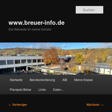
Zum
primären
Such
Inhalt
springen
www.breuer-info.de
Die Webseite für meine Schüler
Hauptmenü
Startseite
Berufsorientierung
AIB
Meine Klasse
Planspiel Börse
Links
Daten…
Beitragsnavigation
←
Vorheriger
Nächster
→