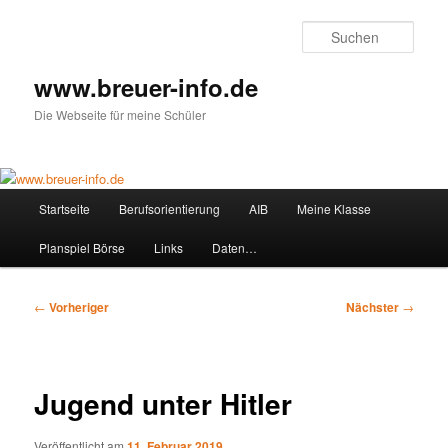
Zum
primären
Such
Inhalt
springen
www.breuer-info.de
Die Webseite für meine Schüler
Hauptmenü
Startseite
Berufsorientierung
AIB
Meine Klasse
Planspiel Börse
Links
Daten…
Beitragsnavigation
←
Vorheriger
Nächster
→
Jugend unter Hitler
Veröffentlicht am
11. Februar 2019