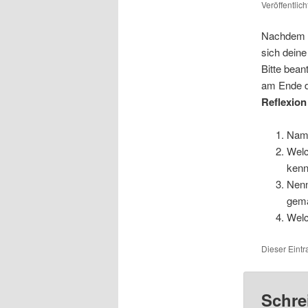
Veröffentlic
Nachdem du
sich dein
Bitte bea
am Ende d
Reflexion
Name
Welc
kenn
Nenn
gema
Welc
Dieser Eint
Schre