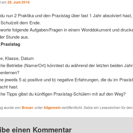
ht am
28. Juni 2016
 nun 2 Praktika und den Praxistag über fast 1 Jahr absolviert hast,
e Schulzeit dem Ende.
ntworte folgende Aufgaben/Fragen in einem Worddokument und druck
er Stunde aus.
 Praxistag
, Klasse, Datum
he Betriebe (Name/Ort) könntest du während der letzten beiden Jah
enlernen?
e jeweils 5 a) positive und b) negative Erfahrungen, die du im Praxis
cht hast.
he Tipps gibst du künftigen Praxistag-Schülern mit auf den Weg?
rag wurde von
Breuer
unter
Allgemein
veröffentlicht. Setze ein Lesezeichen für de
ibe einen Kommentar