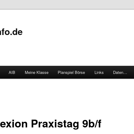
fo.de
AIB
Meine Klasse
Planspiel Börse
Links
Daten…
exion Praxistag 9b/f