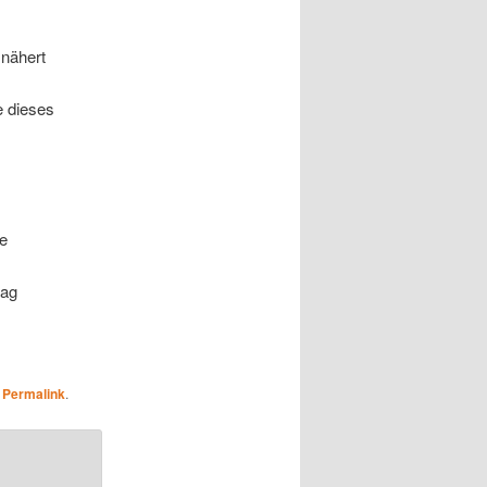
 nähert
e dieses
re
tag
n
Permalink
.