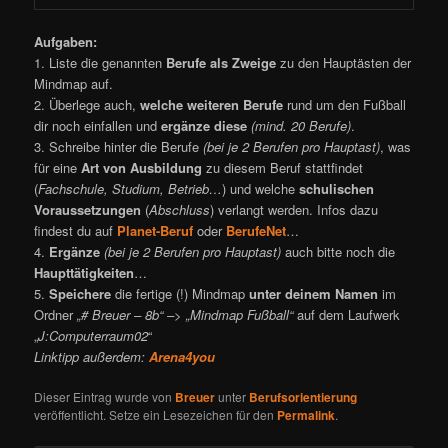
Aufgaben:
1. Liste die genannten
Berufe als Zweige
zu den Hauptästen der
Mindmap auf.
2. Überlege auch,
welche weiteren Berufe
rund um den Fußball
dir noch einfallen und
ergänze diese
(mind. 20 Berufe)
.
3. Schreibe hinter die Berufe
(bei je 2 Berufen pro Hauptast)
, was
für eine
Art von Ausbildung
zu diesem Beruf stattfindet
(
Fachschule, Studium, Betrieb…
) und welche
schulischen
Voraussetzungen
(
Abschluss
) verlangt werden. Infos dazu
findest du auf
Planet-Beruf
oder
BerufeNet
…
4.
Ergänze
(bei je 2 Berufen pro Hauptast)
auch bitte noch die
Haupttätigkeiten
…
5.
Speichere
die fertige (!) Mindmap
unter deinem Namen
im
Ordner
„# Breuer – 8b“ –> „Mindmap Fußball“
auf dem Laufwerk
„
J:Computerraum02
“
Linktipp außerdem:
Arena4you
Dieser Eintrag wurde von
Breuer
unter
Berufsorientierung
veröffentlicht. Setze ein Lesezeichen für den
Permalink
.