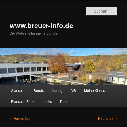
Zum
primären
Such
Inhalt
springen
www.breuer-info.de
Die Webseite für meine Schüler
Hauptmenü
Startseite
Berufsorientierung
AIB
Meine Klasse
Planspiel Börse
Links
Daten…
Beitragsnavigation
←
Vorheriger
Nächster
→