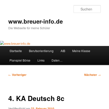
Zum
primären
Such
Inhalt
springen
www.breuer-info.de
Die Webseite für meine Schüler
Hauptmenü
Startseite
Berufsorientierung
AIB
Meine Klasse
Planspiel Börse
Links
Daten…
Beitragsnavigation
←
Vorheriger
Nächster
→
4. KA Deutsch 8c
Veröffentlicht am
23. Februar 2010