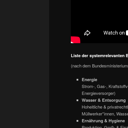
Liste der systemrelevanten 
(nach dem Bundesministerium f
Energie
Strom-, Gas-, Kraftstoff
Energieversorger)
Wasser & Entsorgung
Hoheitliche & privatrech
Müllwerker*innen, Wasse
Ernährung & Hygiene
Produktion, Groß- & Einze