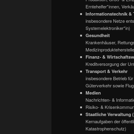
Erntehelfer*innen, Verkä
Informationstechnik &
insbesondere Netze entstö
Systemelektroniker*in)
Gesundheit
Krankenhäuser, Rettungs
Medizinproduktehersteller
Finanz- & Wirtschafts
Kreditversorgung der Un
Transport & Verkehr
insbesondere Betrieb für 
Güterverkehr sowie Flug
Medien
Nachrichten- & Informat
Risiko- & Krisenkommun
Staatliche Verwaltung
Kernaufgaben der öffentli
Katastrophenschutz)