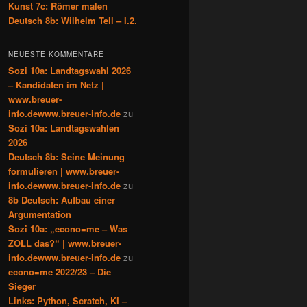
Kunst 7c: Römer malen
Deutsch 8b: Wilhelm Tell – I.2.
NEUESTE KOMMENTARE
Sozi 10a: Landtagswahl 2026
– Kandidaten im Netz |
www.breuer-
info.dewww.breuer-info.de
zu
Sozi 10a: Landtagswahlen
2026
Deutsch 8b: Seine Meinung
formulieren | www.breuer-
info.dewww.breuer-info.de
zu
8b Deutsch: Aufbau einer
Argumentation
Sozi 10a: „econo=me – Was
ZOLL das?“ | www.breuer-
info.dewww.breuer-info.de
zu
econo=me 2022/23 – Die
Sieger
Links: Python, Scratch, KI –