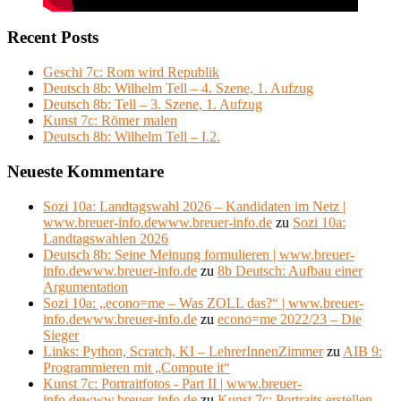
Recent Posts
Geschi 7c: Rom wird Republik
Deutsch 8b: Wilhelm Tell – 4. Szene, 1. Aufzug
Deutsch 8b: Tell – 3. Szene, 1. Aufzug
Kunst 7c: Römer malen
Deutsch 8b: Wilhelm Tell – I.2.
Neueste Kommentare
Sozi 10a: Landtagswahl 2026 – Kandidaten im Netz |
www.breuer-info.dewww.breuer-info.de
zu
Sozi 10a:
Landtagswahlen 2026
Deutsch 8b: Seine Meinung formulieren | www.breuer-
info.dewww.breuer-info.de
zu
8b Deutsch: Aufbau einer
Argumentation
Sozi 10a: „econo=me – Was ZOLL das?“ | www.breuer-
info.dewww.breuer-info.de
zu
econo=me 2022/23 – Die
Sieger
Links: Python, Scratch, KI – LehrerInnenZimmer
zu
AIB 9:
Programmieren mit „Compute it“
Kunst 7c: Portraitfotos - Part II | www.breuer-
info.dewww.breuer-info.de
zu
Kunst 7c: Portraits erstellen