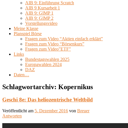
AIB 9: Einführung Scratch
AIB 9 Kursarbeit 1
AIB 9: GIMP 1
AIB 9: GIMP 2
Vorstellungsvideo
Meine Klasse
Planspiel Börse
Fragen zum Video “Aktien einfach erklärt”
Fragen zum Video “Börsenkurs”
Fragen zum Video”ETF”
Links
Bundestagswahlen 2025
Europawahlen 2024
DAZ
Daten…
Schlagwortarchiv:
Kopernikus
Geschi 8e: Das heliozentrische Weltbild
Veröffentlicht am
5. Dezember 2016
von
Breuer
Antworten