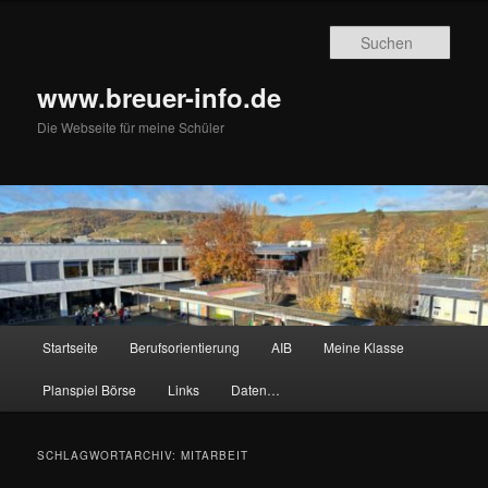
Zum
Zum
primären
sekundären
Such
Inhalt
Inhalt
springen
springen
www.breuer-info.de
Die Webseite für meine Schüler
Hauptmenü
Startseite
Berufsorientierung
AIB
Meine Klasse
Planspiel Börse
Links
Daten…
SCHLAGWORTARCHIV:
MITARBEIT