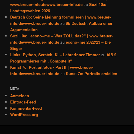
www.breuer-info.dewww.breuer-info.de
zu
Sozi 10a:
Landtagswahlen 2026
Deutsch 8b: Seine Meinung formulieren | www.breuer-
info.dewww.breuer-info.de
zu
8b Deutsch: Aufbau einer
Argumentation
Sozi 10a: „econo=me – Was ZOLL das?“ | www.breuer-
info.dewww.breuer-info.de
zu
econo=me 2022/23 – Die
Sieger
Links: Python, Scratch, KI – LehrerInnenZimmer
zu
AIB 9:
Programmieren mit „Compute it“
Kunst 7c: Portraitfotos - Part II | www.breuer-
info.dewww.breuer-info.de
zu
Kunst 7c: Portraits erstellen
META
Anmelden
Eintrags-Feed
Kommentar-Feed
WordPress.org