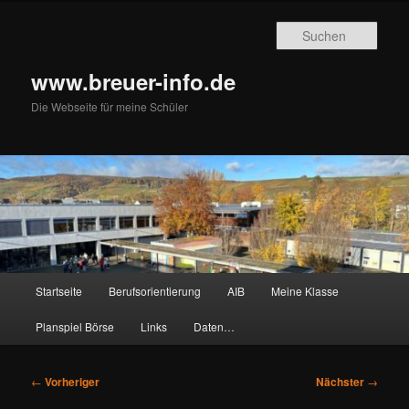
Zum
primären
Such
Inhalt
springen
www.breuer-info.de
Die Webseite für meine Schüler
Hauptmenü
Startseite
Berufsorientierung
AIB
Meine Klasse
Planspiel Börse
Links
Daten…
Beitragsnavigation
←
Vorheriger
Nächster
→